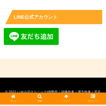
LINE公式アカウント
© 2022 いせ山川クリニックI伊勢市｜頭痛外来｜漢方外来｜手足
の痺れ外来｜脳神経外科専門医｜ 脊髄外科認定医.
ホーム
検索
トップ
サイドバー