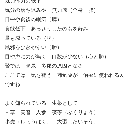
気力体力の低下
気分の落ち込みや 無力感（全身 肺）
日中や食後の眠気（脾）
食欲低下 あっさりしたのもを好み
量も減っている（脾）
風邪をひきやすい（肺）
目や声に力が無く 口数が少ない（心と肺）
腎では 頻尿 多尿の原因となる
ここでは 気を補う 補気薬が 治療に使われるん
ですね
よく知られている 生薬として
甘草 黄耆 人参 茯苓（ぶくりょう）
小麦（しょうばく） 大棗（たいそう）