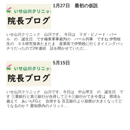
1月27日 最初の仮説
いせ山川クリニック 山川です。 今日は ラダ・ビノード・パー
ル の 誕生日 です極東軍事裁判の パール判事 ですね 伊勢校
生の ＳＳ研究発表たまたま 産業医で伊勢校に行くタイミングバッ
チリだったので2年連続 話を聞かせていただ...
5月15日
いせ山川クリニック 山川です。今日は 中山琴主 の 誕生日 で
す 三重銀行と第三銀行が合併して三十三銀行ができ今度は 県境を
越えて あいちFGと 合併する 百五銀行より規模が大きくなってど
うなるのか？ 愛知県内のメリット...