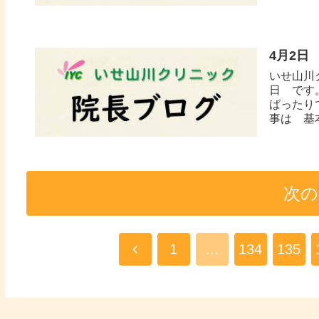
4月2日
いせ山川
日 です
ばったり
事は 基本
次の
1
…
134
135