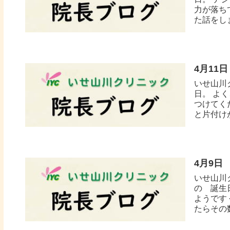
力が落ち
た話をしま
4月11
いせ山川
日。 よ
つけてく
と片付けが
4月9日
いせ山川
の 誕生
ようです
たらその数