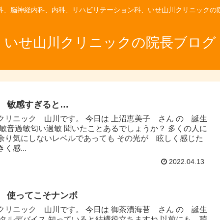
科、脳神経内科、内科、リハビリテーション科、いせ山川クリニックの
いせ山川クリニックの院長ブログ
日 敏感すぎると…
クリニック 山川です。 今日は 上沼恵美子 さん の 誕生
過敏音過敏匂い過敏 聞いたことあるでしょうか？ 多くの人に
余り気にしないレベルであっても その光が 眩しく感じた
く感...
2022.04.13
日 使ってこそナンボ
クリニック 山川です。 今日は 御茶漬海苔 さん の 誕生
ジタルデバイス 知っていると結構役立ちますね 以前にも 聴