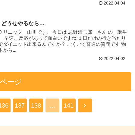
2022.04.04
 どうせやるなら…
クリニック 山川です。 今日は 忌野清志郎 さん の 誕生
。 早速、反応があって面白いですね １日だけの行き当たり
でダイエット出来るんですか？ ごくごく普通の質問です 物
から...
2022.04.02
ページ
136
137
138
…
141