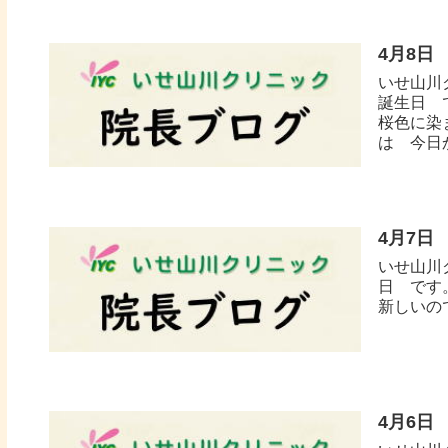
4月8日
いせ山川
誕生日 
桜色に染
は 今日か
4月7日
いせ山川
日 です。
新しいの
4月6日