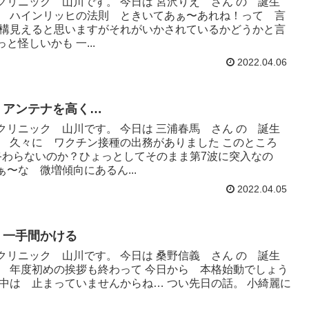
クリニック 山川です。 今日は 宮沢りえ さん の 誕生
。 ハインリッヒの法則 ときいてあぁ〜あれね！って 言
結構見えると思いますがそれがいかされているかどうかと言
と怪しいかも 一...
2022.04.06
 アンテナを高く…
クリニック 山川です。 今日は 三浦春馬 さん の 誕生
。 久々に ワクチン接種の出務がありました このところ
終わらないのか？ひょっとしてそのまま第7波に突入なの
ぁ〜な 微増傾向にあるん...
2022.04.05
 一手間かける
クリニック 山川です。 今日は 桑野信義 さん の 誕生
。 年度初めの挨拶も終わって 今日から 本格始動でしょう
の中は 止まっていませんからね… つい先日の話。 小綺麗に