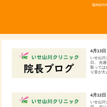
脳神経外
4月13
いせ山川
日。 光
取っては
り音が大き
4月12
いせ山川
日。 デ