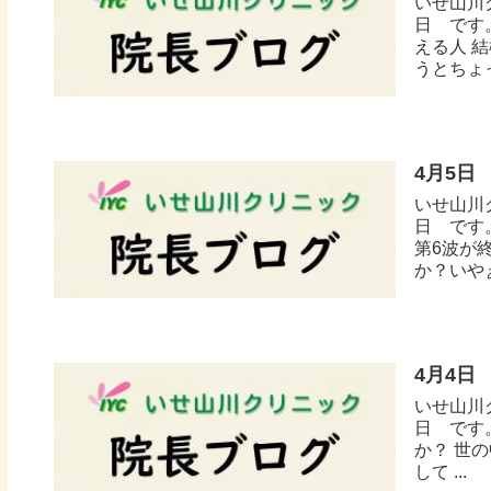
いせ山川
日 です
える人 
うとちょっ
4月5日
いせ山川
日 です
第6波が
か？いや
4月4日
いせ山川
日 です
か？ 世
して ...