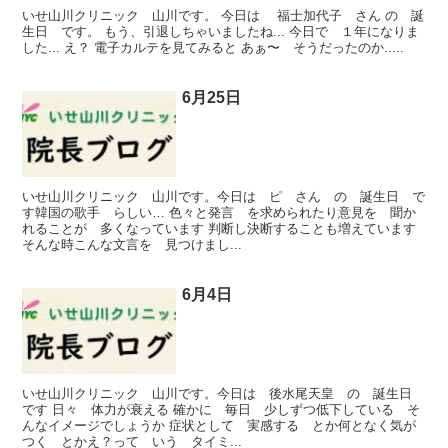
いせ山川クリニック 山川です。 今日は 福士加代子 さん の 誕
生日 です。 もう、引退しちゃいましたね... 今日で １年になりま
した... え？ 電子カルテを見てみると あぁ〜 そうだったのか.....
6月25日
いせ山川クリニック 山川です。今日は ピ さん の 誕生日 で
す韓国の歌手 らしい… 色々と発言 を求められたり意見を 聞か
れることが 多くなっています 判断し決断することも増えています
そんな時こんな文言を 見つけまし...
6月4日
いせ山川クリニック 山川です。今日は 後水尾天皇 の 誕生日
です 日々 体力が衰える 確かに 毎日 少しずつ低下している そ
んなイメージでしょうか 症状として 実感する とか何となく気が
つく とかえ？って いう タイミ...