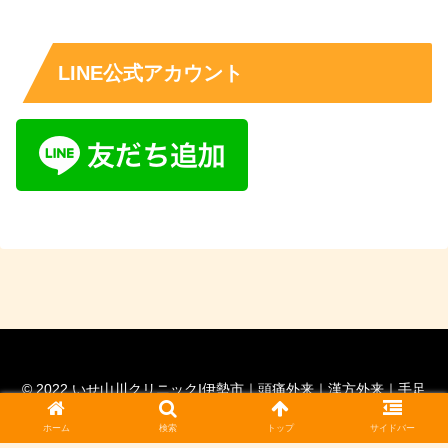
LINE公式アカウント
© 2022 いせ山川クリニックI伊勢市｜頭痛外来｜漢方外来｜手足
の痺れ外来｜脳神経外科専門医｜ 脊髄外科認定医.
ホーム
検索
トップ
サイドバー