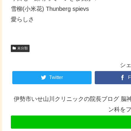
雪柳(小米花) Thunberg spievs
愛らしさ
未分類
シ
Twitter
F
伊勢市いせ山川クリニックの院長ブログ 脳
ン科を