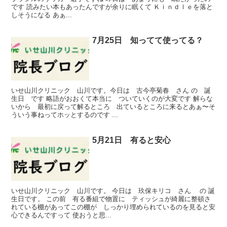
です 読みたい本もあったんですが余りに眠くて Ｋｉｎｄｌｅを落と
しそうになる あぁ...
7月25日 知ってて使ってる？
いせ山川クリニック 山川です。今日は 古今亭菊春 さん の 誕
生日 です 略語がおおくて本当に ついていくのが大変です 解らな
いから 最初に戻って解るところ 出ているところに来るとあぁ〜そ
ういう事ねってホッとするのです ...
5月21日 有ると安心
いせ山川クリニック 山川です。 今日は 玖保キリコ さん の 誕
生日です。 この前 有る番組で物置に ティッシュが綺麗に整頓さ
れている棚があってこの棚が しっかり埋められているのを見ると安
心できるんですって 使おうと思...