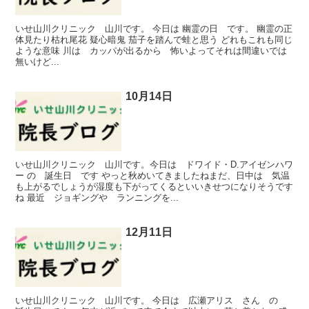
いせ山川クリニック 山川です。 今日は 幽霊の日 です。 幽霊の正
体見たり枯れ尾花 疑心暗鬼 茄子を踏んで蛙と思う どれもこれも同じ
ような意味 川は カッパが出るから 怖いよってそれは間違いでは
無いけど...
10月14日
いせ山川クリニック 山川です。今日は ドワイド・D.アイゼンハワ
ー の 誕生日 です やっと秋めいてきましたねまだ、日中は 気温
も上がるでしょうが湿度も下がってくるといいきせつになりそうです
ね 最近 ジョギングや ランニングを...
12月11日
いせ山川クリニック 山川です。 今日は 広瀬アリス さん の