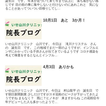
誕生日 です。 年末が近づいて来て今まで以上に 落ち着かない感
じです 目の前の事に集中しないと行けないのにあれこれと 気にな
ることがあってついつい目移りしてし...
10月1日 あと 3か月！
いせ山川クリニック 山川です。 今日は 滝川クリステル さん
の 誕生日 です。 この地域でまだ一部のようですが、インフルエ
ンザにかかっている子供さんが出てきているようです コロナ感染を
考えて検査をするとなんとインフル...
4月3日 ありかも
いせ山川クリニック 山川です。今日は 村山龍平 の 誕生日 で
す朝日新聞創業 少しだけですがスギ花粉のピークが下がってきたよ
うですね まもなく？ 既に？ヒノキが 来ますからね この花粉症今
年デビューした人も多かったようで...