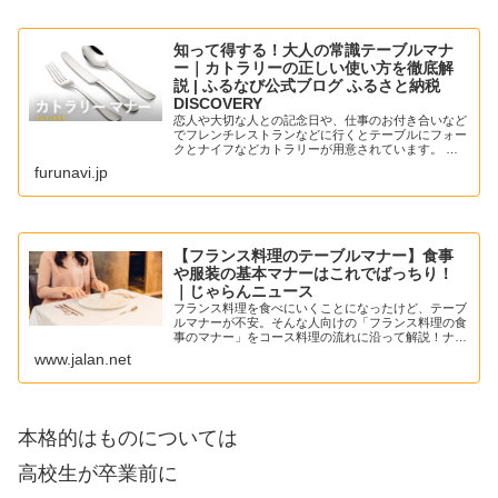
知って得する！大人の常識テーブルマナ
ー｜カトラリーの正しい使い方を徹底解
説 | ふるなび公式ブログ ふるさと納税
DISCOVERY
恋人や大切な人との記念日や、仕事のお付き合いなど
でフレンチレストランなどに行くとテーブルにフォー
クとナイフなどカトラリーが用意されています。 そ
のようなテーブルマナーを必要とするシチュエーショ
furunavi.jp
ンで、スマートな振る舞いをしたくても、どの順番で
【フランス料理のテーブルマナー】食事
や服装の基本マナーはこれでばっちり！
｜じゃらんニュース
フランス料理を食べにいくことになったけど、テーブ
ルマナーが不安。そんな人向けの「フランス料理の食
事のマナー」をコース料理の流れに沿って解説！ナイ
フやフォークの基本的な使い方に、お料理やデザート
www.jalan.net
の食べ方まで。服装のマナーについてもご紹介しま
す！
本格的はものについては
高校生が卒業前に