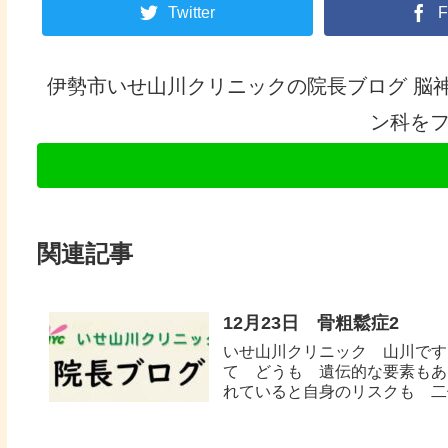
Twitter
F
伊勢市いせ山川クリニックの院長ブログ 脳
ン科を
関連記事
12月23日 骨粗鬆症2
いせ山川クリニック 山川です
て どうも 遺伝的な要素もあ
れていると自身のリスクも 二倍