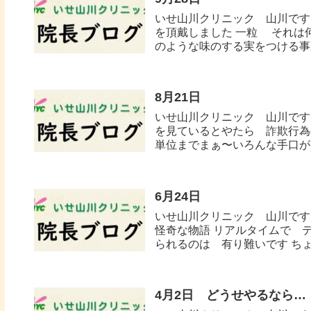
いせ山川クリニック 山川です
を頂戴しました 一粒 それは
のような味のする実をつける事か
8月21日
いせ山川クリニック 山川です。
を見ているとやたら 詐欺行為
単位までまぁ〜いろんな手口があ
6月24日
いせ山川クリニック 山川です
怪奇な物語 リアルタイムで テ
られるのは 有り難いです ちょ
4月2日 どうせやるなら…