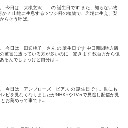
。 今日は 大槻玄沢 の 誕生日です また、知らない物
何か？ 山地に生息するツツジ科の植物で、岩場に生え、梨
らそう呼ば...
 今日は 田辺桃子 さん の 誕生日です 中日新聞地方版
の被害に遭っている方が多いのに 驚きます 数百万から億
るんでしょうけど自分は...
。 今日は アンブローズ ビアス の 誕生日です。世にも
レビを見なくなりましたがNHK+やTVerで見逃し配信が見
とお薦めって事でド...