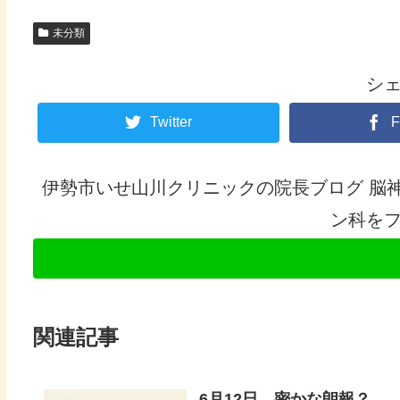
未分類
シ
Twitter
F
伊勢市いせ山川クリニックの院長ブログ 脳
ン科を
関連記事
6月12日 密かな朗報？