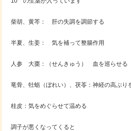
10 の生薬が入っています
柴胡、黄芩： 肝の失調を調節する
半夏、生姜： 気を補って整腸作用
人参 大棗：（せんきゅう） 血を巡らせる
竜骨、牡蛎（ぼれい）、茯苓：神経の高ぶり
桂皮：気をめぐらせて温める
調子が悪くなってくると