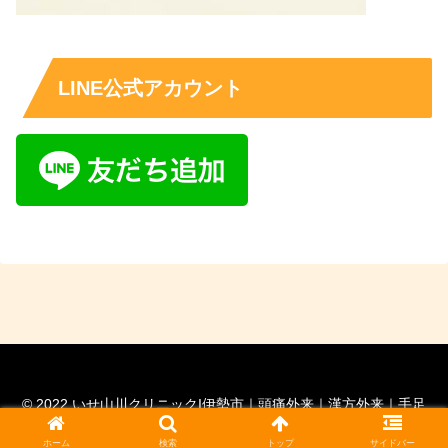
LINE公式アカウント
© 2022 いせ山川クリニックI伊勢市｜頭痛外来｜漢方外来｜手足
の痺れ外来｜脳神経外科専門医｜ 脊髄外科認定医.
ホーム
検索
トップ
サイドバー