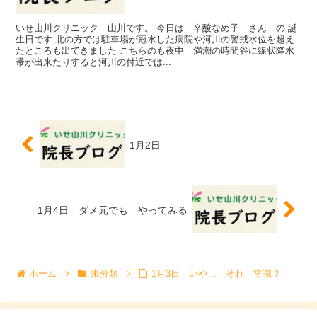
いせ山川クリニック 山川です。 今日は 辛酸なめ子 さん の 誕
生日です 北の方では駐車場が冠水した病院や河川の警戒水位を超え
たところも出てきました こちらのも夜中 満潮の時間谷に線状降水
帯が出来たりすると河川の付近では...
1月2日
1月4日 ダメ元でも やってみる
ホーム
未分類
1月3日 いや… それ 常識？