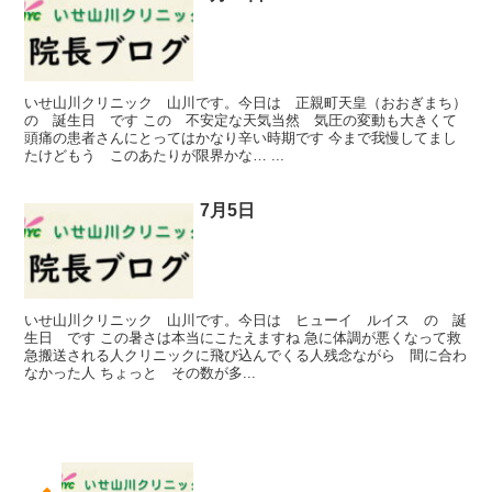
いせ山川クリニック 山川です。今日は 正親町天皇（おおぎまち）
の 誕生日 です この 不安定な天気当然 気圧の変動も大きくて
頭痛の患者さんにとってはかなり辛い時期です 今まで我慢してまし
たけどもう このあたりが限界かな… ...
7月5日
いせ山川クリニック 山川です。今日は ヒューイ ルイス の 誕
生日 です この暑さは本当にこたえますね 急に体調が悪くなって救
急搬送される人クリニックに飛び込んでくる人残念ながら 間に合わ
なかった人 ちょっと その数が多...