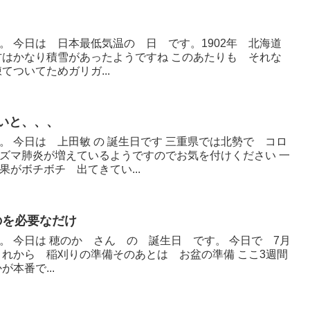
。 今日は 日本最低気温の 日 です。1902年 北海道
方はかなり積雪があったようですね このあたりも それな
てついてためガリガ...
ないと、、、
 今日は 上田敏 の 誕生日です 三重県では北勢で コロ
ズマ肺炎が増えているようですのでお気を付けください 一
がボチボチ 出てきてい...
のを必要なだけ
 今日は 穂のか さん の 誕生日 です。 今日で 7月
これから 稲刈りの準備そのあとは お盆の準備 ここ3週間
本番で...