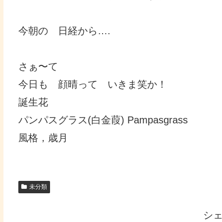
今朝の 日経から….
さぁ〜て
今日も 顔晴って いきま笑か！
誕生花
パンパスグラス(白金葭) Pampasgrass
風格，歳月
未分類
シ