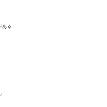
ある｣
が