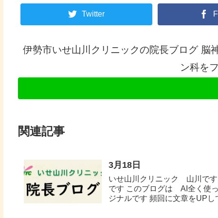
Twitter
F
伊勢市いせ山川クリニックの院長ブログ 脳
ン科を
関連記事
3月18日
いせ山川クリニック 山川です
です このブログは AI全く
ジナルです 頻回に文章をUPして