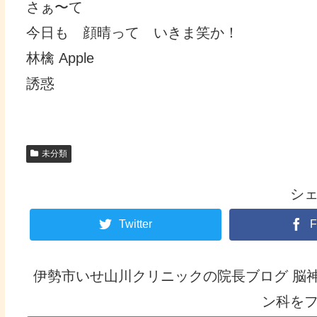
さぁ〜て
今日も 顔晴って いきま笑か！
林檎 Apple
誘惑
未分類
シ
Twitter
F
伊勢市いせ山川クリニックの院長ブログ 脳
ン科を