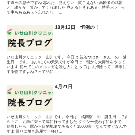
す道三の息子ですね 忘れた 見えない 聞こえない 高齢者の武器
と 誰かが 笑かしてくれました 見えるときもあるし勝手○○○ っ
て事もあるあぁ〜忘れたわ ...
10月13日 恒例の！
いせ山川クリニック 山川です。 今日は 益若つばさ さん の 誕
生日 です。 あいにくの天気ですが今日は 朝から大掃除をやって
います 初めてこのメルマガを読む人にとっては 大掃除って 年末に
する物ですよね？って話に...
4月21日
いせ山川クリニック 山川です。今日は 橘南谿 の 誕生日 です
久々に 近鉄に乗って津に行ってました タクシー使わずに駅まで
到着したら 駅から目的地まであるくと15000歩 なんてすぐなんで
すよ 帰りに焼き鳥屋で一杯ひ...