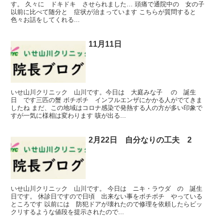
す。 久々に ドキドキ させられました… 頭痛で通院中の 女の子
以前に比べて随分と 症状が治まっています こちらが質問すると
色々お話をしてくれる...
11月11日
いせ山川クリニック 山川です。今日は 大庭みな子 の 誕生
日 です三匹の蟹 ボチボチ インフルエンザにかかる人がでてきま
したね まだ、この地域はコロナ感染で発熱する人の方が多い印象で
すが一気に様相は変わります 咳が出る...
2月22日 自分なりの工夫 2
いせ山川クリニック 山川です。 今日は ニキ・ラウダ の 誕生
日です。 休診日ですので日頃 出来ない事をボチボチ やっている
ところです 以前には 防犯ドアが壊れたので修理を依頼したらビッ
クリするような値段を提示されたので...