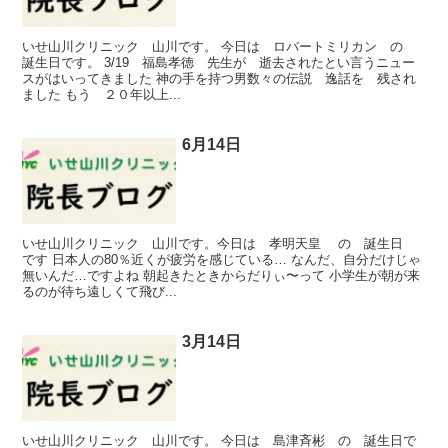
いせ山川クリニック 山川です。 今日は ロバートミリカン の
誕生日です。 3/19 福島孝徳 先生が 逝去されたとい言うニュー
スがはいってきました 神の手を持つ男数々の伝説 逸話を 残され
ました もう ２０年以上...
6月14日
いせ山川クリニック 山川です。今日は 孝明天皇 の 誕生日
です 日本人の80％近くが疲労を感じている… なんだ、自分だけじゃ
無いんだ…ですよね 朝起きたときからだりぃ〜って 小学生が朝が来
るのが待ち遠しくて飛び...
3月14日
いせ山川クリニック 山川です。 今日は 島津斉彬 の 誕生日で