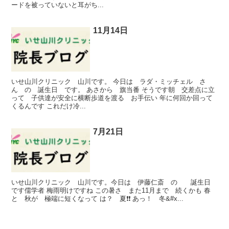
ードを被っていないと耳がち...
11月14日
いせ山川クリニック 山川です。 今日は ラダ・ミッチェル さ
ん の 誕生日 です。 あさから 旗当番 そうです朝 交差点に立
って 子供達が安全に横断歩道を渡る お手伝い 年に何回か回って
くるんです これだけ冷...
7月21日
いせ山川クリニック 山川です。今日は 伊藤仁斎 の 誕生日
です儒学者 梅雨明けですね この暑さ また11月まで 続くかも 春
と 秋が 極端に短くなって は？ 夏❗❗ あっ！ 冬&#x...