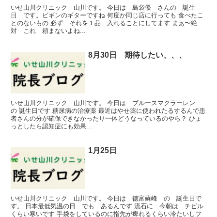
いせ山川クリニック 山川です。 今日は 島袋優 さんの 誕生
日 です。ビギンのギターですね 何度か同じ店に行っても 食べたこ
とのないもの 必ず それを１品 入れることにしてます まぁ〜絶
対 これ 頼まないよね...
8月30日 期待したい、、、
いせ山川クリニック 山川です。 今日は ブルースマクラーレン
の 誕生日です 糖尿病の治療薬 最近はやせ薬に使われたるするんで患
者さんの分が確保できなかったり一体どうなっているのやら？ ひょ
っとしたら認知症にも効果...
1月25日
いせ山川クリニック 山川です。 今日は 徳富蘇峰 の 誕生日で
す。 日本最低気温の日 でも あるんです 流石に 今朝は チビル
くらい寒いです 手袋をしているのに指先が痺れるくらい冷たいしフ