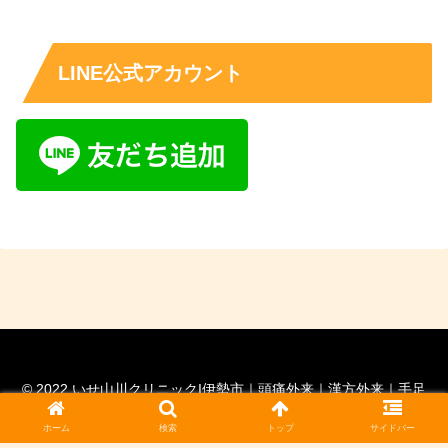
LINE公式アカウント
© 2022 いせ山川クリニックI伊勢市｜頭痛外来｜漢方外来｜手足
の痺れ外来｜脳神経外科専門医｜ 脊髄外科認定医.
ホーム
検索
トップ
サイドバー