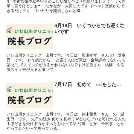
す. 手術の後や脳卒中を起こした後リハビリ頑張りましょう！って簡
単に言うけどまぁ〜 なかなか 大変なのです イベント直後からで
きるだけ早く リハビリを開始しないと機...
6月19日 いくつからでも遅くな
いです
いせ山川クリニック 山川です。 今日は 広瀬すず さん の 誕生
日 です。 もう歳だから… と言う人ほど実は 全然諦めてないって
話 どこでスイッチが入るか解らないんですけど皆さん 結構 やる
気スイッチが入ると凄いで...
7月17日 初めて ○○をした…
いせ山川クリニック 山川です。 今日は 鈴木葉月 さん の 誕
生日 です。 先日の続き 何かを初めてやるならプロと呼ばれる人の
手ほどきを受ける方がずっとお得って話 弓道 とか 金継ぎ とか
やってみたいって思っている...