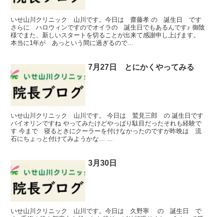
いせ山川クリニック 山川です。今日は 齋藤孝 の 誕生日 です
さらに ハロウィンですのでオイラの 誕生日でもあるんです♪ 御陰
様でまた、新しいスタートを切ることが出来て感謝申し上げます。
本当に1年が あっという間に過ぎるので...
7月27日 とにかくやってみる
いせ山川クリニック 山川です。 今日は 鷲見三郎 の 誕生日です
バイオリンですね やってみたけどやっぱり駄目だったそれも経験で
す 今まで 寝るときにクーラーを付けなかったのですが昨晩は 流
石にちょっと付けてみようかな… ...
3月30日
いせ山川クリニック 山川です。今日は 久野寧 の 誕生日 で