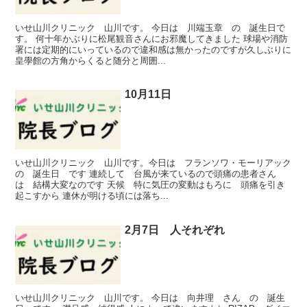
いせ山川クリニック 山川です。 今日は 川端玉章 の 誕生日で
す。 何十年かぶりに松尾観音さんにお邪魔してきました 球場や消防
署には定期的にいっているので違和感は無かったのですが久しぶりに
皇學館の方角からくると随分と周囲...
10月11日
いせ山川クリニック 山川です。今日は フランソワ・モーリアック
の 誕生日 です 連続して 台風が来ているので頭痛の患者さん
は 結構大変なのです 天候 特に気圧の変動はもろに 頭痛を引き
起こすから 連休が明ける頃には落ち...
2月7日 人それぞれ
いせ山川クリニック 山川です。 今日は 向井理 さん の 誕生