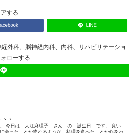
ェアする
acebook
LINE
神経外科、脳神経内科、内科、リハビリテーショ
フォローする
た、、、
。 今日は 大江麻理子 さん の 誕生日 です。 良い
に会った とか痺れるような 料理を食べた とか心をわ