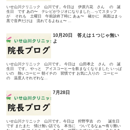
いせ山川クリニック 山川です。今日は 伊原六花 さん の 誕
生日 です あの〜 テレビがラジオになりました…ってスタッフ
が それも 土曜日 午前診終了時に あぁ〜 確かに 画面はまっ
黒で音声だけは 流れてるよねぇ〜 ...
10月20日 答えは１つじゃ無い
よ
いせ山川クリニック 山川です。 今日は 山田孝之 さん の 誕
生日 です。 やっと アイスコーヒーを飲まなくなりました いっぱ
いの 熱いコーヒー 朝イチの 習慣です お気に入りの コーヒー
の 温度人それぞれな...
7月28日
いせ山川クリニック 山川です。今日は 狩野亨吉 の 誕生日
です またまた 情け無い話でも 本当に ついてるなぁ〜有り難い